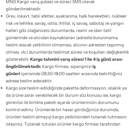
MNG Kargo varış şubesi ve süreci SMS olarak
gönderilmektedir.
Grev, lokavt, tabii afetler, ayaklanma, halk hareketleri, nükleer
risk ve tehlike, savaş, istila, ihtilal, iç savaş, sabotaj ve yangın
halleri gibi olağanüstü durumlarda, resmi ve idari tatil
günlerinde ve alıcıdan kaynaklanan (adreste bulunmama,
teslim alacak yetkilinin olmaması, alıcının adresten taşınmış
olması, vb.) durumlarda teslimat süresi ve koşulları değişkenlik
gösterebilir.
Kargo tahmini varış süresi 1 ile 4 iş günü arası
öngörülmektedir.
Kargo firması, siparişinizi
iş
günleri
içerisinde 08.30-18.00 saatleri arasında belirttiğiniz
adrese teslim edecektir.
Kargo size teslim edildiğinde pakette deformasyon, ıslaklık ya
da ürüne zarar verebilecek bir durum söz konusu ise, kargo
görevlisi ile birlikte paketi açarak ürünlerinizin durumunu
kontrol ediniz. Ürünlerde bir hasar gördüğünüz durumda,
ürünleri teslim almayıp kargo yetkilisinden tutanak tutmasını
isteyiniz. Tutanak tutulan ürünler kargo firması tarafından