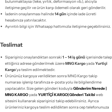
bulunmaktaysa (leke, yırtık, deformasyon vb.), alıcıyla
iletişime geçilir ve ürün karşı ödemeli olarak geri gönderilir.
İadenin onaylanması halinde
14 gün
içinde iade ücreti
hesabınıza yatırılacaktır.
Ayrıntılı bilgi için Whatsapp hattımızla iletişime geçebilirsiniz.
Teslimat
Siparişiniz onaylandıktan sonraki
1 – 14 iş günü
içerisinde talep
ettiğiniz adrese gönderilmek üzere
MNG Kargo
yada
Yurtiçi
Kargo
’ya teslim edilmektedir.
Ürününüz kargoya verildikten sonra MNG Kargo takip
numarası işlenip tarafınıza e-posta yolu ile bilgilendirme
yapılacaktır. Size gelen gönderi koduyla
Gönderim Nerede |
MNG KARGO
yada
YURTİÇİ KARGO| Gönderi Takibi
web
sitesini kullanarak siparişinizi takip edebilirsiniz. Ayrıca
ürünleriniz kargoya teslim edildikten sonra cep telefonunuza