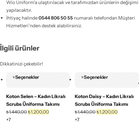
Wio Uniform’a ulaştırılacak ve tarafımızdan ürünlerin değişimi
yapılacaktır.
İhtiyaç halinde
0544 806 50 55
numaralı telefondan Müşteri
Hizmetleri’nden destek alabilirsiniz.
Favorilere
Favorilere
Ekle
Ekle
İlgili ürünler
Karşılaştır
Karşılaştır
Dikkatinizi çekebilir!
Seçenekler
Seçenekler
-17%
-17%
Koton Selen – Kadın Likralı
Koton Daisy – Kadın Likralı
Scrubs Üniforma Takımı
Scrubs Üniforma Takımı
₺
1.440,00
₺
1.200,00
₺
1.440,00
₺
1.200,00
+7
+7