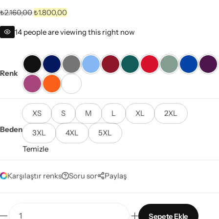
₺
2.160,00
₺
1.800,00
14
people are viewing this right now
Renk
XS
S
M
L
XL
2XL
Beden
3XL
4XL
5XL
Temizle
Karşılaştır renks
Soru sor
Paylaş
Sepete Ekle