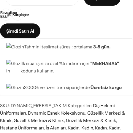
Favorilere
Karşılaştır
Ekle
Şimdi Satın Al
Tahmini teslimat süresi: ortalama
3-5 gün.
İlk siparişinize özel %5 indirim için
"MERHABA5"
kodunu kullanın.
3.000₺ ve üzeri tüm siparişlerde
Ücretsiz kargo
SKU:
DYNAMIC_FREESIA_TAKIM
Kategoriler:
Diş Hekimi
Üniformaları
,
Dynamic Esnek Koleksiyonu
,
Güzellik Merkezi &
Klinik
,
Güzellik Merkezi & Klinik
,
Güzellik Merkezi & Klinik
,
Hastane Üniformaları
,
İş Alanları
,
Kadın
,
Kadın
,
Kadın
,
Kadın
,