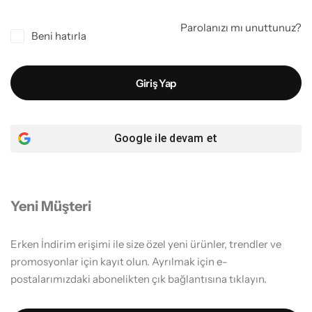
Klinik Destek Personeli & Sürekli İşçi
Parolanızı mı unuttunuz?
Beni hatırla
Sağlık Bölümü Öğrencileri
Giriş Yap
Teknik Hizmetler
Teknisyen & Teknikerler
Google
ile devam et
Temizlik Personeli
Tıbbi Sekreterler
Yeni Müşteri
Erken İndirim erişimi ile size özel yeni ürünler, trendler ve
promosyonlar için kayıt olun. Ayrılmak için e-
postalarımızdaki abonelikten çık bağlantısına tıklayın.