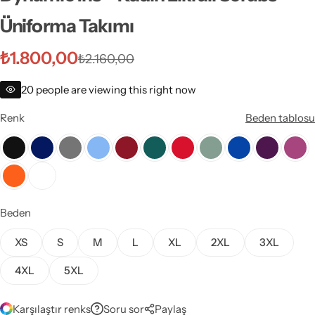
Üniforma Takımı
₺
1.800,00
₺
2.160,00
20
people are viewing this right now
Renk
Beden tablosu
Beden
XS
S
M
L
XL
2XL
3XL
4XL
5XL
Karşılaştır renks
Soru sor
Paylaş