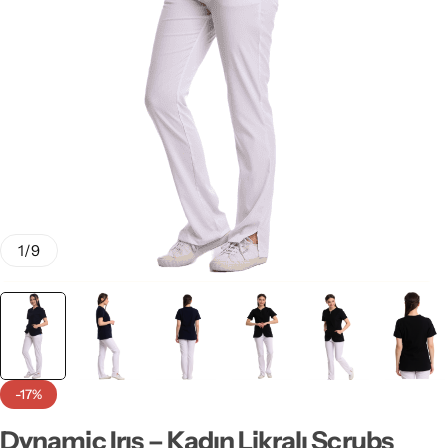
Klinik Destek Personeli & Sürekli İşçi
Sağlık Bölümü Öğrencileri
Teknik Hizmetler
Teknisyen & Teknikerler
Temizlik Personeli
1
/
9
Tıbbi Sekreterler
-17%
Dynamic Irıs – Kadın Likralı Scrubs