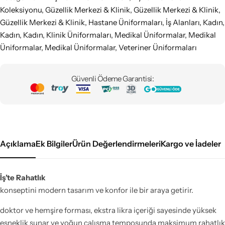
Koleksiyonu
,
Güzellik Merkezi & Klinik
,
Güzellik Merkezi & Klinik
,
Güzellik Merkezi & Klinik
,
Hastane Üniformaları
,
İş Alanları
,
Kadın
,
Kadın
,
Kadın
,
Klinik Üniformaları
,
Medikal Üniformalar
,
Medikal
Üniformalar
,
Medikal Üniformalar
,
Veteriner Üniformaları
Güvenli Ödeme Garantisi:
Açıklama
Ek Bilgiler
Ürün Değerlendirmeleri
Kargo ve İadeler
İş’te Rahatlık
konseptini modern tasarım ve konfor ile bir araya getirir.
doktor ve hemşire forması, ekstra likra içeriği sayesinde yüksek
esneklik sunar ve yoğun çalışma temposunda maksimum rahatlık