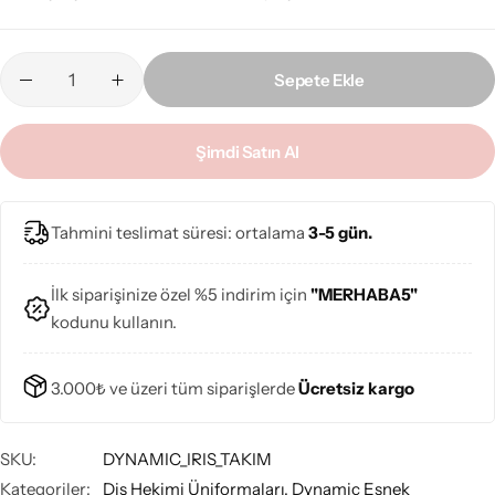
Sepete Ekle
Şimdi Satın Al
Tahmini teslimat süresi: ortalama
3-5 gün.
İlk siparişinize özel %5 indirim için
"MERHABA5"
kodunu kullanın.
3.000₺ ve üzeri tüm siparişlerde
Ücretsiz kargo
SKU:
DYNAMIC_IRIS_TAKIM
Kategoriler:
Diş Hekimi Üniformaları
,
Dynamic Esnek