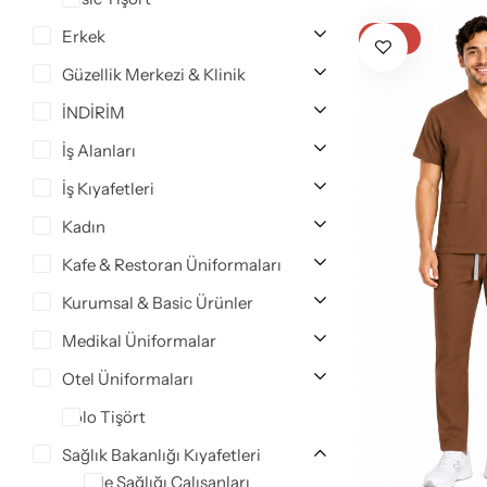
Klinik Destek Personeli & Sürekli İşçi
Erkek
-17%
Güzellik Merkezi & Klinik
Sağlık Bölümü Öğrencileri
İNDİRİM
Teknik Hizmetler
İş Alanları
İş Kıyafetleri
Teknisyen & Teknikerler
Kadın
Temizlik Personeli
Kafe & Restoran Üniformaları
Kurumsal & Basic Ürünler
Tıbbi Sekreterler
Medikal Üniformalar
Otel Üniformaları
Polo Tişört
Sağlık Bakanlığı Kıyafetleri
Aile Sağlığı Çalışanları