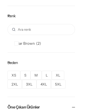
Renk
Friar Brown
2
Beden
XS
S
M
L
XL
2XL
3XL
4XL
5XL
Öne Çıkan Ürünler