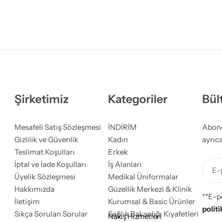
Şirketimiz
Kategoriler
Bül
Mesafeli Satış Sözleşmesi
İNDİRİM
Abone 
Gizlilik ve Güvenlik
Kadın
ayrıca
Teslimat Koşulları
Erkek
İptal ve İade Koşulları
İş Alanları
E-p
Üyelik Sözleşmesi
Medikal Üniformalar
Hakkımızda
Güzellik Merkezi & Klinik
**E-p
İletişim
Kurumsal & Basic Ürünler
politi
Sıkça Sorulan Sorular
Sağlık Bakanlığı Kıyafetleri
Nakış Hizmetleri