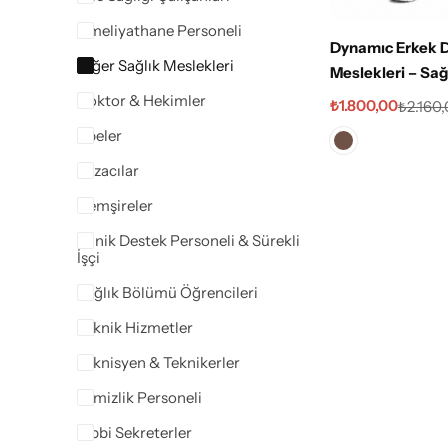
Ameliyathane Personeli
Dynamıc Erkek D
Diğer Sağlık Meslekleri
Meslekleri – Sağ
Uyumlu Alt Üst L
Doktor & Hekimler
₺
1.800,00
₺
2.160
Takım Friar Bro
Ebeler
Eczacılar
Hemşireler
Klinik Destek Personeli & Sürekli
İşçi
Sağlık Bölümü Öğrencileri
Teknik Hizmetler
Teknisyen & Teknikerler
Temizlik Personeli
Tıbbi Sekreterler