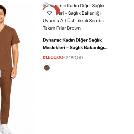
-17%
Dynamıc Kadın Diğer Sağlık
Meslekleri – Sağlık Bakanlığı
Uyumlu Alt Üst Likralı Scrubs
₺
1.800,00
₺
2.160,00
Takım Friar Brown