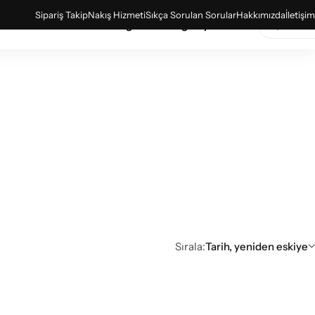
Sipariş Takip
Nakış Hizmeti
Sıkça Sorulan Sorular
Hakkımızda
İletişim
& Basic Ürünler
Sağlık Bakanlığı Kıyafetleri
Sırala:
Tarih, yeniden eskiye