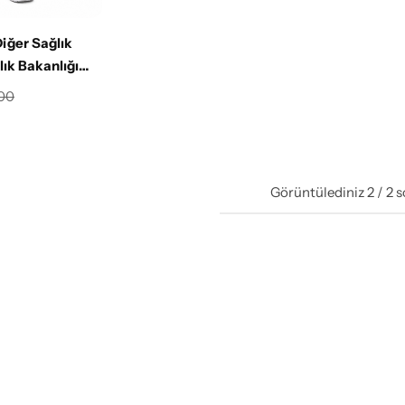
iğer Sağlık
lık Bakanlığı
ikralı Scrubs
,00
wn
Görüntülediniz
2
/
2
s