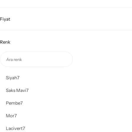
Fiyat
Renk
Siyah
7
Saks Mavi
7
Pembe
7
Mor
7
Lacivert
7