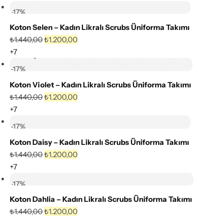
Karşılaştır
Erkek
Sağlık Bölümü Öğrencileri
-17%
Koton Selen – Kadın Likralı Scrubs Üniforma Takımı
Dynamic Esnek Koleksiyonu
Teknik Hizmetler
Favorilere
₺
1.440,00
₺
1.200,00
Ekle
+7
Seçenekler
İmperial Premium Koleksiyonu
Teknisyen & Teknikerler
Karşılaştır
-17%
Koton Violet – Kadın Likralı Scrubs Üniforma Takımı
Koton Koleksiyonu
Temizlik Personeli
Favorilere
₺
1.440,00
₺
1.200,00
Ekle
+7
Seçenekler
Klinik Üniformaları
Tıbbi Sekreterler
Karşılaştır
-17%
Koton Daisy – Kadın Likralı Scrubs Üniforma Takımı
Hastane Üniformaları
Favorilere
₺
1.440,00
₺
1.200,00
Ekle
+7
Seçenekler
Diş Hekimi Üniformaları
Karşılaştır
-17%
Önlükler
Koton Dahlia – Kadın Likralı Scrubs Üniforma Takımı
Favorilere
₺
1.440,00
₺
1.200,00
Ekle