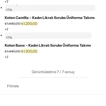
+7
Seçenekler
Karşılaştır
-17%
Koton Camilla – Kadın Likralı Scrubs Üniforma Takımı
₺
1.440,00
₺
1.200,00
+7
Seçenekler
-17%
Koton Basıc – Kadın Likralı Scrubs Üniforma Takımı
₺
1.440,00
₺
1.200,00
+7
Görüntülediniz
7
/
7
sonuç
Filtrele