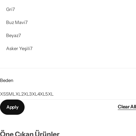
Gri
7
Buz Mavi
7
Beyaz
7
Asker Yeşili
7
Beden
XS
S
M
L
XL
2XL
3XL
4XL
5XL
Clear All
Apply
Öne Çıkan Ürünler