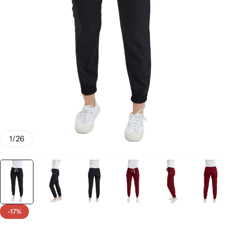
Klinik Destek Personeli & Sürekli İşçi
Sağlık Bölümü Öğrencileri
Teknik Hizmetler
Teknisyen & Teknikerler
Temizlik Personeli
1
/
26
Tıbbi Sekreterler
-17%