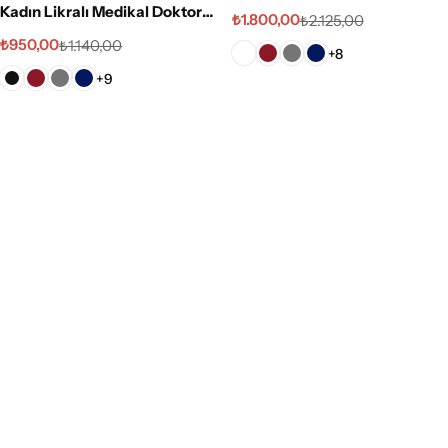
Kadın Likralı Medikal Doktor
₺
1.800,00
₺
2.125,00
Hemşire Hastane Pantolon
₺
950,00
₺
1.140,00
+8
+9