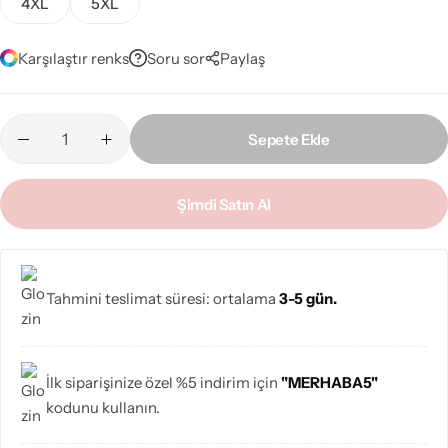
4XL
5XL
Karşılaştır renks
Soru sor
Paylaş
Sepete Ekle
Şimdi Satın Al
Tahmini teslimat süresi: ortalama
3-5 gün.
İlk siparişinize özel %5 indirim için
"MERHABA5"
kodunu kullanın.