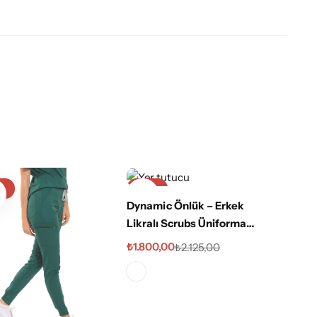
%
-15%
-17%
Dynamic Önlük – Erkek
Imperia
Likralı Scrubs Üniforma
Likralı
Önlük
₺
1.800,00
₺
2.125,00
₺
1.500,