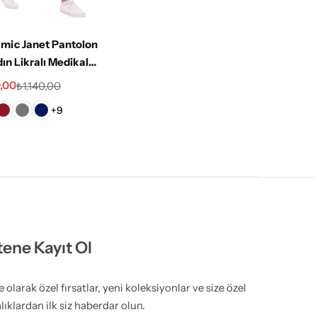
mic Janet Pantolon
ın Likralı Medikal
or Hemşire Hastane
,00
₺
1.140,00
olon
+9
tene Kayıt Ol
olarak özel fırsatlar, yeni koleksiyonlar ve size özel
lıklardan ilk siz haberdar olun.