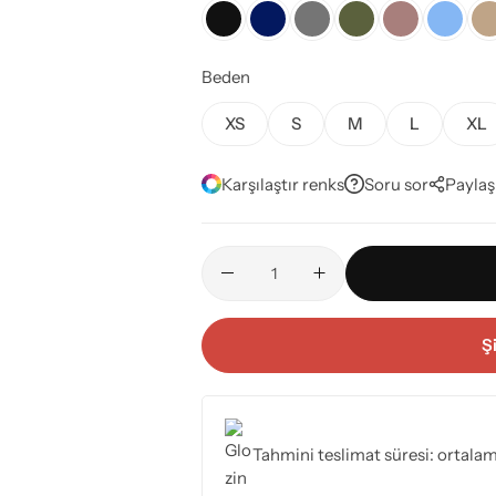
Beden
XS
S
M
L
XL
Karşılaştır renks
Soru sor
Paylaş
Ş
Tahmini teslimat süresi: ortala