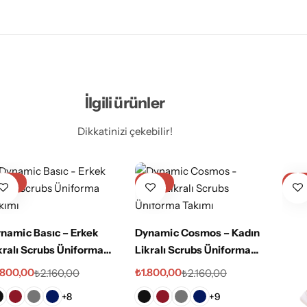
İlgili ürünler
Dikkatinizi çekebilir!
-17%
-17%
-17
namic Basıc – Erkek
Dynamic Cosmos – Kadın
kralı Scrubs Üniforma
Likralı Scrubs Üniforma
kımı
Takımı
.800,00
₺
1.800,00
₺
2.160,00
₺
2.160,00
+8
+9