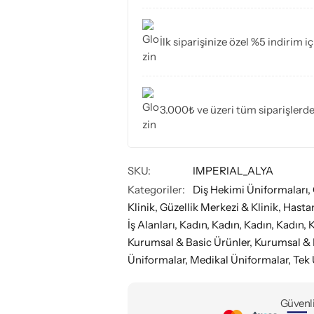
İlk siparişinize özel %5 indirim i
3.000₺ ve üzeri tüm siparişlerd
SKU:
IMPERIAL_ALYA
Kategoriler:
Diş Hekimi Üniformaları
,
Klinik
,
Güzellik Merkezi & Klinik
,
Hasta
İş Alanları
,
Kadın
,
Kadın
,
Kadın
,
Kadın
,
K
Kurumsal & Basic Ürünler
,
Kurumsal & 
Üniformalar
,
Medikal Üniformalar
,
Tek 
Güvenli