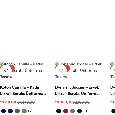
-17%
-17%
Koton Camilla – Kadın
Dynamic Jogger – Erkek
Dy
Likralı Scrubs Üniforma
Likralı Scrubs Üniforma
Li
Takımı
Takımı
Ta
₺
1.200,00
₺
1.800,00
₺
1
₺
1.440,00
₺
2.160,00
+7
+8