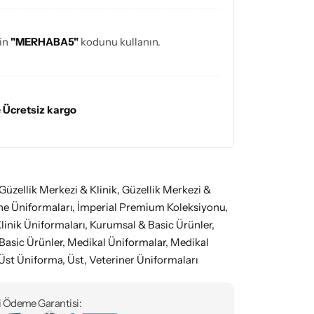
çin
"MERHABA5"
kodunu kullanın.
e
Ücretsiz kargo
Güzellik Merkezi & Klinik
,
Güzellik Merkezi &
ne Üniformaları
,
İmperial Premium Koleksiyonu
,
linik Üniformaları
,
Kurumsal & Basic Ürünler
,
Basic Ürünler
,
Medikal Üniformalar
,
Medikal
Üst Üniforma
,
Üst
,
Veteriner Üniformaları
 Ödeme Garantisi: