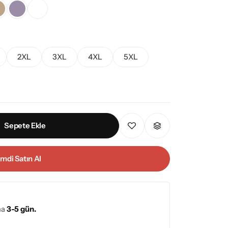
2XL
3XL
4XL
5XL
Sepete Ekle
imdi Satın Al
ma
3-5 gün.