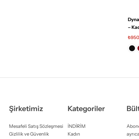
Dyna
– Kad
Dokt
₺
950
Pant
Şirketimiz
Kategoriler
Bül
Mesafeli Satış Sözleşmesi
İNDİRİM
Abone 
Gizlilik ve Güvenlik
Kadın
ayrıca