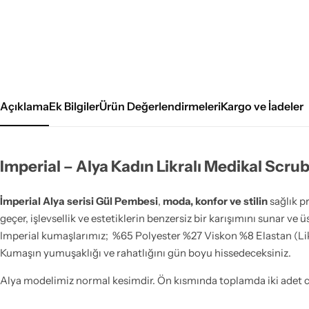
Açıklama
Ek Bilgiler
Ürün Değerlendirmeleri
Kargo ve İadeler
Imperial – Alya Kadın Likralı Medikal Scr
İmperial Alya serisi Gül Pembesi
,
moda, konfor ve stilin
sağlık pr
geçer, işlevsellik ve estetiklerin benzersiz bir karışımını sunar v
Imperial kumaşlarımız; %65 Polyester %27 Viskon %8 Elastan (Likr
Kumaşın yumuşaklığı ve rahatlığını gün boyu hissedeceksiniz.
Alya modelimiz normal kesimdir. Ön kısmında toplamda iki adet c