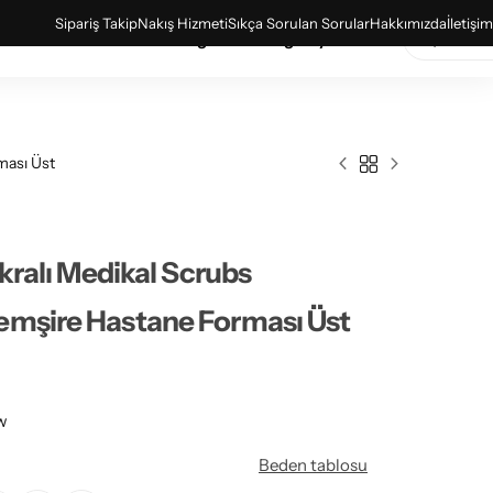
Sipariş Takip
Nakış Hizmeti
Sıkça Sorulan Sorular
Hakkımızda
İletişim
& Basic Ürünler
Sağlık Bakanlığı Kıyafetleri
ması Üst
ikralı Medikal Scrubs
emşire Hastane Forması Üst
ow
Beden tablosu