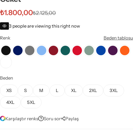
Klinik Destek Personeli & Sürekli İşçi
₺
1.800,00
₺
2.125,00
Sağlık Bölümü Öğrencileri
3
people are viewing this right now
Teknik Hizmetler
Renk
Beden tablosu
Teknisyen & Teknikerler
Temizlik Personeli
Beden
Tıbbi Sekreterler
XS
S
M
L
XL
2XL
3XL
4XL
5XL
Karşılaştır renks
Soru sor
Paylaş