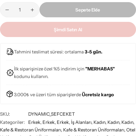
Sepete Ekle
Şimdi Satın Al
Tahmini teslimat süresi: ortalama
3-5 gün.
İlk siparişinize özel %5 indirim için
"MERHABA5"
kodunu kullanın.
3.000₺ ve üzeri tüm siparişlerde
Ücretsiz kargo
SKU:
DYNAMIC_SEFCEKET
Kategoriler:
Erkek
,
Erkek
,
Erkek
,
İş Alanları
,
Kadın
,
Kadın
,
Kadın
,
Kafe & Restoran Üniformaları
,
Kafe & Restoran Üniformaları
,
Otel