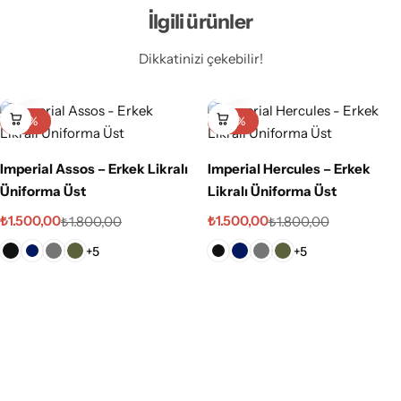
İlgili ürünler
Dikkatinizi çekebilir!
-17%
-17%
Imperial Assos – Erkek Likralı
Imperial Hercules – Erkek
Üniforma Üst
Likralı Üniforma Üst
₺
1.500,00
₺
1.500,00
₺
1.800,00
₺
1.800,00
+5
+5