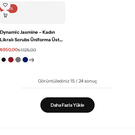
-16%
Dynamic Jasmine – Kadın
Likralı Scrubs Üniforma Üst
Tesettür
₺
950,00
₺
1.125,00
+9
Görüntülediniz
15
/
24
sonuç
Daha Fazla Yükle