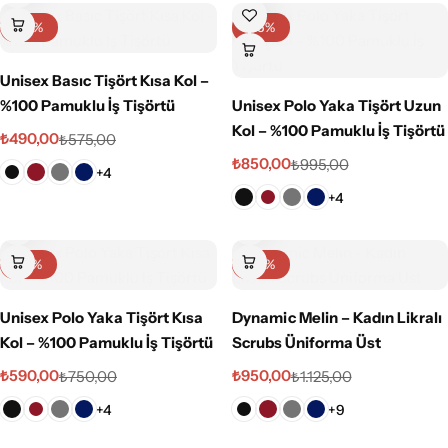
-15%
-15%
Unisex Basıc Tişört Kısa Kol –
%100 Pamuklu İş Tişörtü
Unisex Polo Yaka Tişört Uzun
Kol – %100 Pamuklu İş Tişörtü
₺
490,00
₺
575,00
₺
850,00
₺
995,00
+4
+4
-21%
-16%
Unisex Polo Yaka Tişört Kısa
Dynamic Melin – Kadın Likralı
Kol – %100 Pamuklu İş Tişörtü
Scrubs Üniforma Üst
₺
590,00
₺
950,00
₺
750,00
₺
1.125,00
+4
+9